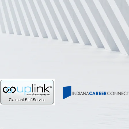
© وورك ون سنترال إنديانا. كل الحقوق محفوظة.