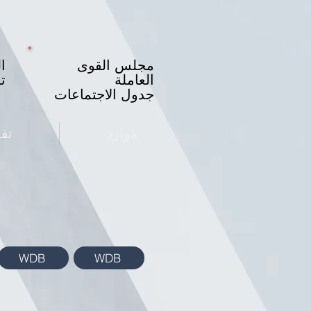
مجلس القوى
ا
العاملة
ت
جدول الاجتماعات
موارد
تق
WDB
WDB