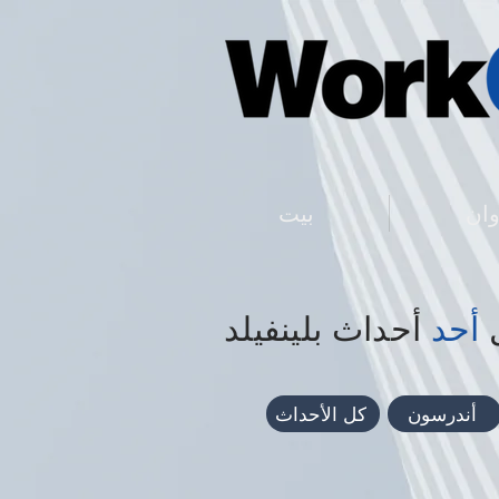
ان
بيت
أحد
أحداث بلينفيلد
أندرسون
كل الأحداث