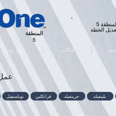
لمنطقة 5
عديل الخطة
المنطقة
5
ويم
مكاتب
حول وورك و
عمل
بلينفيلد
جرينفيلد
فرانكلين
نوبلسفيل